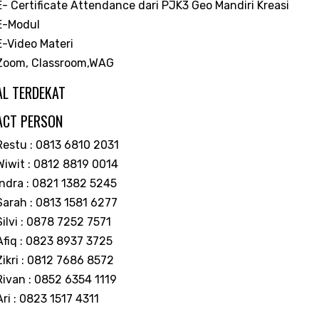
E- Certificate Attendance dari PJK3 Geo Mandiri Kreasi
E-Modul
E-Video Materi
Zoom, Classroom,WAG
L TERDEKAT
ACT PERSON
Restu : 0813 6810 2031
Wiwit : 0812 8819 0014
Indra : 0821 1382 5245
Sarah : 0813 1581 6277
Silvi : 0878 7252 7571
Afiq : 0823 8937 3725
Zikri : 0812 7686 8572
Rivan : 0852 6354 1119
Ari : 0823 1517 4311