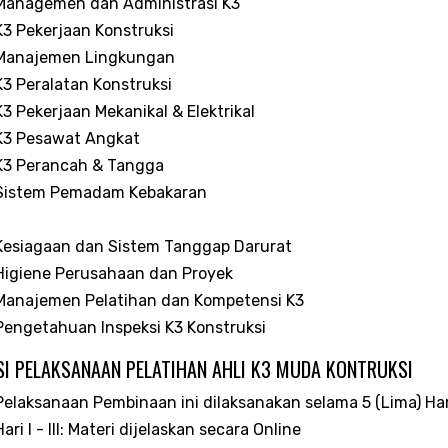
Managemen dan Administrasi K3
K3 Pekerjaan Konstruksi
Manajemen Lingkungan
K3 Peralatan Konstruksi
K3 Pekerjaan Mekanikal & Elektrikal
K3 Pesawat Angkat
K3 Perancah & Tangga
Sistem Pemadam Kebakaran
Kesiagaan dan Sistem Tanggap Darurat
Higiene Perusahaan dan Proyek
Manajemen Pelatihan dan Kompetensi K3
Pengetahuan Inspeksi K3 Konstruksi
I PELAKSANAAN PELATIHAN AHLI K3 MUDA KONTRUKSI
Pelaksanaan Pembinaan ini dilaksanakan selama 5 (Lima) Har
Hari I - III: Materi dijelaskan secara Online