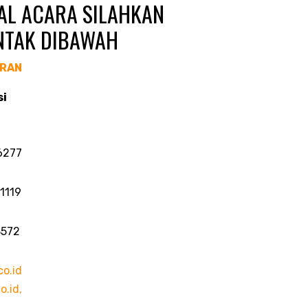
AL ACARA SILAHKAN
NTAK DIBAWAH
ARAN
si
0
1 6277
4 1119
6 8572
o.id
.id,