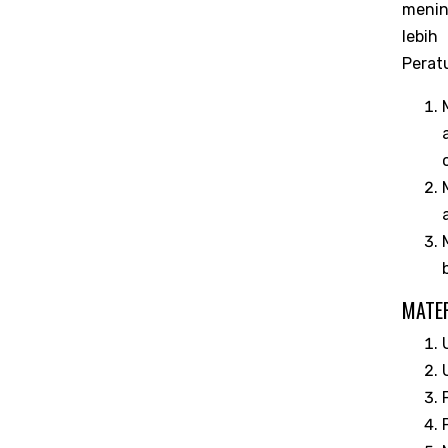
menin
lebih
Perat
MATER