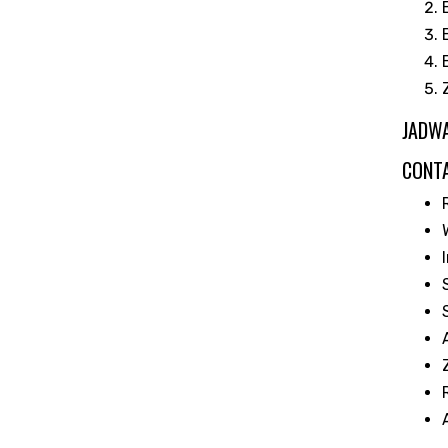
JADWA
CONT