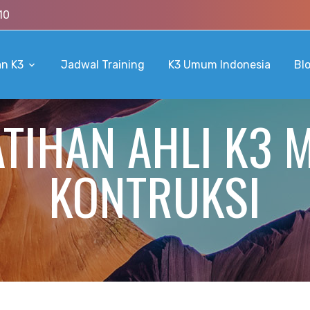
10
an K3
Jadwal Training
K3 Umum Indonesia
Bl
ATIHAN AHLI K3 
KONTRUKSI