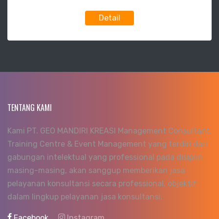
Detail
TENTANG KAMI
Kami PT. GEO MANDIRI KREASI Management Consultant,
Training Centre & Event Management yang terdiri dari
gabungan intelektual yang professional pada disiplin
masing-masing, akan sanggup memberikan jasa
pelayanan konsultansi secara professional, objektif
dalam lingkup pelayanan jasa konsultansi.
Facebook
Instagram