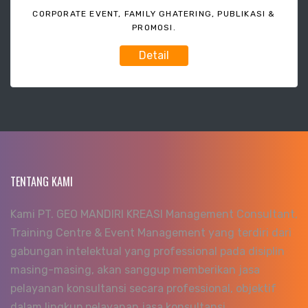
CORPORATE EVENT, FAMILY GHATERING, PUBLIKASI &
PROMOSI.
Detail
TENTANG KAMI
Kami PT. GEO MANDIRI KREASI Management Consultant,
Training Centre & Event Management yang terdiri dari
gabungan intelektual yang professional pada disiplin
masing-masing, akan sanggup memberikan jasa
pelayanan konsultansi secara professional, objektif
dalam lingkup pelayanan jasa konsultansi.