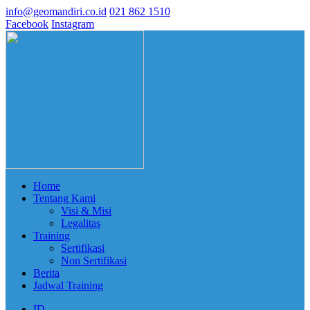
info@geomandiri.co.id
021 862 1510
Facebook
Instagram
Home
Tentang Kami
Visi & Misi
Legalitas
Training
Sertifikasi
Non Sertifikasi
Berita
Jadwal Training
ID