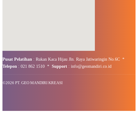
Pusat Pelatihan
: Rukan Kaca Hijau Jln. Raya Jatiwaringin No.6C *
Telepon
: 021 862 1510 *
Support
: info@geomandiri.co.id
©
2026 PT. GEO MANDIRI KREASI