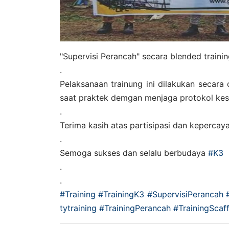
"Supervisi Perancah" secara blended traini
.
Pelaksanaan trainung ini dilakukan secara
saat praktek demgan menjaga protokol ke
.
Terima kasih atas partisipasi dan kepercay
.
Semoga sukses dan selalu berbudaya
#K3
.
.
#Training
#TrainingK3
#SupervisiPerancah
tytraining
#TrainingPerancah
#TrainingScaf