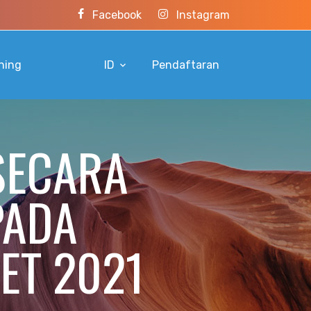
Facebook
Instagram
ning
ID
Pendaftaran
SECARA
PADA
ET 2021