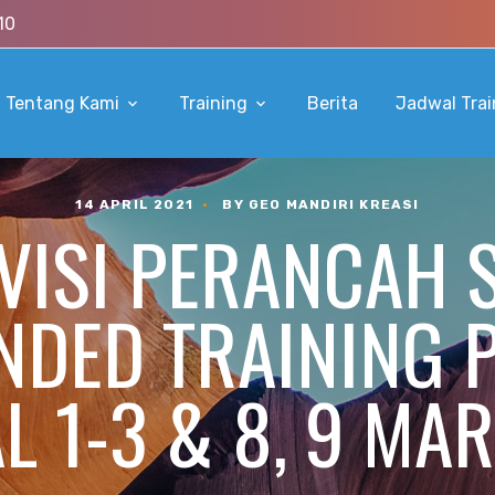
10
Tentang Kami
Training
Berita
Jadwal Trai
14 APRIL 2021
•
BY GEO MANDIRI KREASI
VISI PERANCAH 
NDED TRAINING 
L 1-3 & 8, 9 MAR