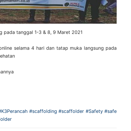
ng pada tanggal 1-3 & 8, 9 Maret 2021
 online selama 4 hari dan tatap muka langsung pada
sehatan
aannya
#K3Perancah
#scaffolding
#scaffolder
#Safety
#safe
folder