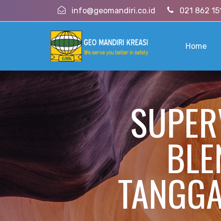
info@geomandiri.co.id
021 862 15
Home
SUPER
BLE
TANGGA