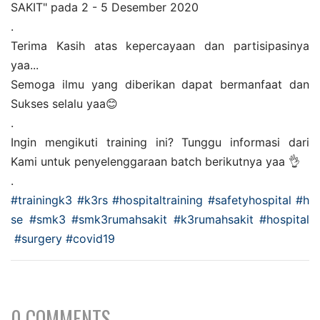
SAKIT" pada 2 - 5 Desember 2020
.
Terima Kasih atas kepercayaan dan partisipasinya
yaa...
Semoga ilmu yang diberikan dapat bermanfaat dan
Sukses selalu yaa😊
.
Ingin mengikuti training ini? Tunggu informasi dari
Kami untuk penyelenggaraan batch berikutnya yaa 👌
.
#trainingk3
#k3rs
#hospitaltraining
#safetyhospital
#h
se
#smk3
#smk3rumahsakit
#k3rumahsakit
#hospital
#surgery
#covid19
0 COMMENTS