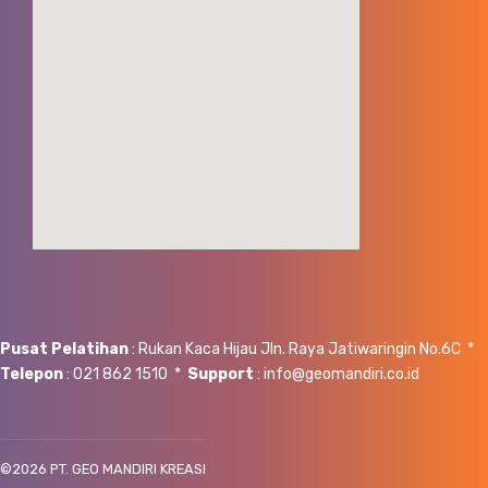
Pusat Pelatihan
: Rukan Kaca Hijau Jln. Raya Jatiwaringin No.6C *
Telepon
: 021 862 1510 *
Support
: info@geomandiri.co.id
©
2026 PT. GEO MANDIRI KREASI