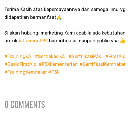
Terima Kasih atas kepercayaannya dan semoga ilmu yg
didapatkan bermanfaat🙏
Silakan hubungi marketing Kami apabila ada kebutuhan
untuk
#TrainingP3K
baik inhouse maupun public yaa 👍
#TrainingK3
#SertifikasiK3
#SertifikasiP3K
#FirstAid
#BasicFirstAid
#P3KKementerian
#SertifikasiKemnaker
#TrainingKemnaker
#P3K
0 COMMENTS